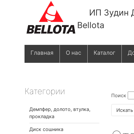
ИП Зудин 
Bellota
О
Главная
О нас
Каталог
До
с
н
о
Категории
Поиск
в
Демпфер, долото, втулка,
н
прокладка
а
Диск сошника