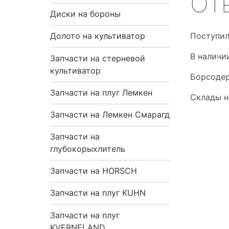
Отв
я
Диски на бороны
н
Поступил
Долото на культиватор
В налич
Запчасти на стерневой
а
культиватор
Борсодер
в
Запчасти на плуг Лемкен
Склады н
и
Запчасти на Лемкен Смарагд
г
Запчасти на
глубокорыхлитель
а
Запчасти на HORSCH
ц
Запчасти на плуг KUHN
и
Запчасти на плуг
я
KVERNELAND