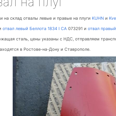
ал на плуг
и на склад отвалы левые и правые на плуги
KUHN
и
Kve
ии
отвал левый Беллота 1834 I CA
073291 и
отвал правый
жащая сталь, цены указаны с НДС, отправляем трансп
аходятся в Ростове-на-Дону и Ставрополе.