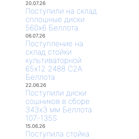
20.07.26
Поступили на склад
сплошные диски
560х6 Беллота
06.07.26
Поступление на
склад стойки
культиваторной
65х12 2488 С2А
Беллота
22.06.26
Поступили диски
сошников в сборе
343х3 мм Беллота
107-135S
15.06.26
Поступила стойка