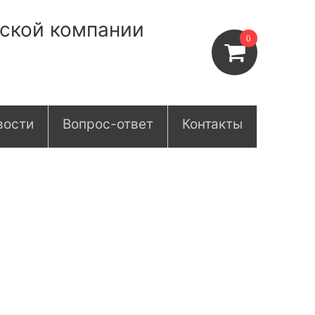
нской компании
0
вости
Вопрос-ответ
Контакты