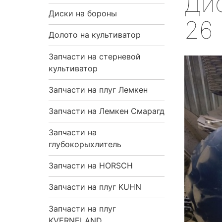
Ди
я
Диски на бороны
26
н
Долото на культиватор
Запчасти на стерневой
а
культиватор
в
Запчасти на плуг Лемкен
и
Запчасти на Лемкен Смарагд
г
Запчасти на
глубокорыхлитель
а
Запчасти на HORSCH
ц
Запчасти на плуг KUHN
и
Запчасти на плуг
я
KVERNELAND