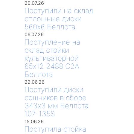
20.07.26
Поступили на склад
сплошные диски
560х6 Беллота
06.07.26
Поступление на
склад стойки
культиваторной
65х12 2488 С2А
Беллота
22.06.26
Поступили диски
сошников в сборе
343х3 мм Беллота
107-135S
15.06.26
Поступила стойка