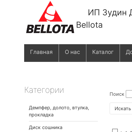
ИП Зудин 
Bellota
О
Главная
О нас
Каталог
До
с
н
о
Категории
Поиск
в
Демпфер, долото, втулка,
н
прокладка
а
Диск сошника