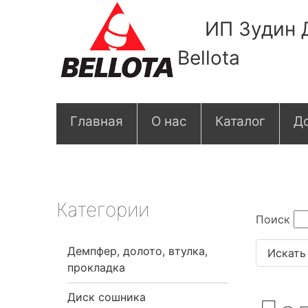
ИП Зудин 
Bellota
О
Главная
О нас
Каталог
До
с
н
о
Категории
Поиск
в
Демпфер, долото, втулка,
н
прокладка
а
Диск сошника