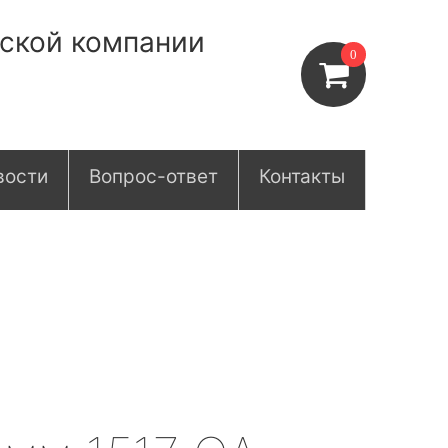
нской компании
0
вости
Вопрос-ответ
Контакты