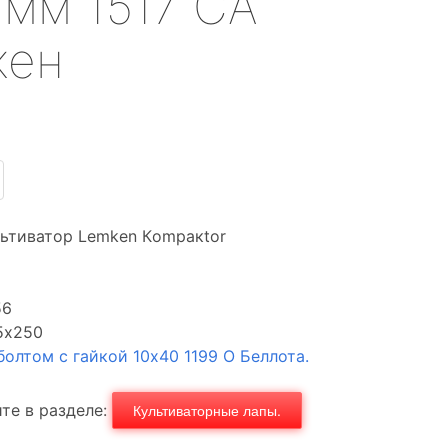
 мм 1517 СА
кен
льтиватор Lemken Кompaкtor
56
5х250
болтом с гайкой 10х40 1199 О Беллота.
те в разделе:
Культиваторные лапы.