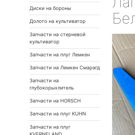
Лап
я
Диски на бороны
Бе
н
Долото на культиватор
Запчасти на стерневой
а
культиватор
в
Запчасти на плуг Лемкен
и
Запчасти на Лемкен Смарагд
г
Запчасти на
глубокорыхлитель
а
Запчасти на HORSCH
ц
Запчасти на плуг KUHN
и
Запчасти на плуг
я
KVERNELAND