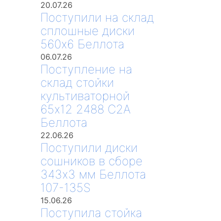
20.07.26
Поступили на склад
сплошные диски
560х6 Беллота
06.07.26
Поступление на
склад стойки
культиваторной
65х12 2488 С2А
Беллота
22.06.26
Поступили диски
сошников в сборе
343х3 мм Беллота
107-135S
15.06.26
Поступила стойка