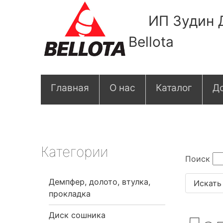
ИП Зудин 
Bellota
О
Главная
О нас
Каталог
До
с
н
о
Категории
Поиск
в
Демпфер, долото, втулка,
н
прокладка
а
Диск сошника