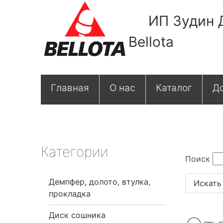
ИП Зудин 
Bellota
О
Главная
О нас
Каталог
До
с
н
о
Категории
Поиск
в
Демпфер, долото, втулка,
н
прокладка
а
Диск сошника