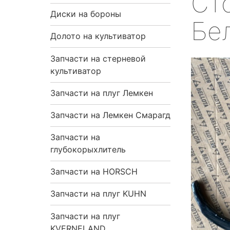
Сто
я
Диски на бороны
Бе
н
Долото на культиватор
Запчасти на стерневой
а
культиватор
в
Запчасти на плуг Лемкен
и
Запчасти на Лемкен Смарагд
г
Запчасти на
глубокорыхлитель
а
Запчасти на HORSCH
ц
Запчасти на плуг KUHN
и
Запчасти на плуг
я
KVERNELAND