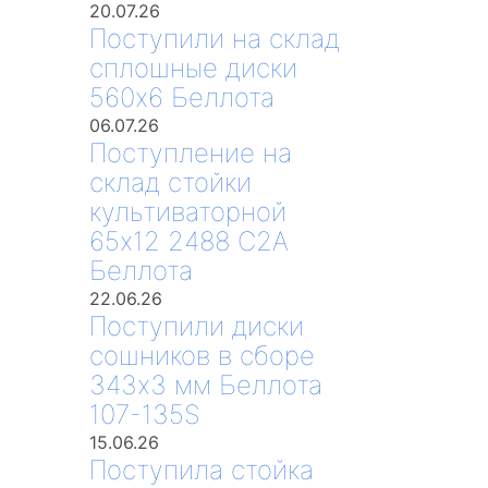
20.07.26
Поступили на склад
сплошные диски
560х6 Беллота
06.07.26
Поступление на
склад стойки
культиваторной
65х12 2488 С2А
Беллота
22.06.26
Поступили диски
сошников в сборе
343х3 мм Беллота
107-135S
15.06.26
Поступила стойка