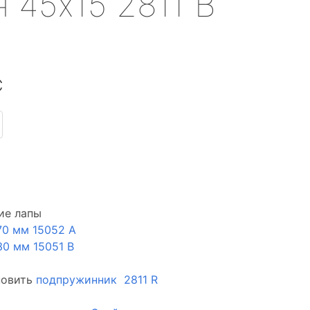
 45х15 2811 B
С
ие лапы
70 мм 15052 А
30 мм 15051 В
новить
подпружинник 2811 R