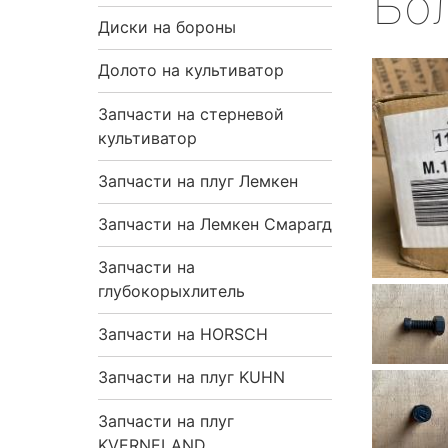
Бол
я
Диски на бороны
н
Долото на культиватор
Запчасти на стерневой
а
культиватор
в
Запчасти на плуг Лемкен
и
Запчасти на Лемкен Смарагд
г
Запчасти на
глубокорыхлитель
а
Запчасти на HORSCH
ц
Запчасти на плуг KUHN
и
Запчасти на плуг
я
KVERNELAND