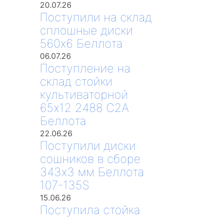
20.07.26
Поступили на склад
сплошные диски
560х6 Беллота
06.07.26
Поступление на
склад стойки
культиваторной
65х12 2488 С2А
Беллота
22.06.26
Поступили диски
сошников в сборе
343х3 мм Беллота
107-135S
15.06.26
Поступила стойка