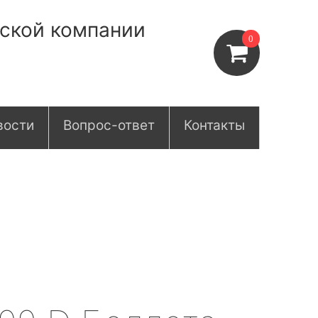
нской компании
0
вости
Вопрос-ответ
Контакты