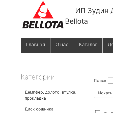
ИП Зудин 
Bellota
О
Главная
О нас
Каталог
До
с
н
о
Категории
Поиск
в
Демпфер, долото, втулка,
н
прокладка
а
Диск сошника