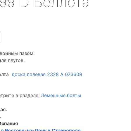
199 D Беллота
двойным пазом.
ля плугов.
болта
доска полевая 2328 А 073609
трите в разделе:
Лемешные болты
ая.
.
Испания
в
в Ростове-на-Дону и Ставрополе
.