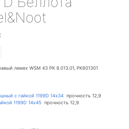
 D Беллота
el&Noot
С
равый лемех WSM 43 PK 8.013.01, PK801301
ешный с гайкой 1199D 14х34
прочность 12,9
айкой 1199D 14х45
прочность 12,9