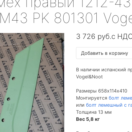
мех правый 1212-43
M43 PK 801301 Vog
3 726 руб.с НД
В наличии испанский п
Vogel&Noot
Размеры 658х114х410
Монтируется
болт лем
или
болт лемешный с г
Толщина 13 мм
Вес 5,8 кг