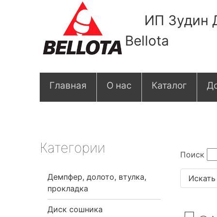
ИП Зудин 
Bellota
О
Главная
О нас
Каталог
До
с
н
о
Категории
Поиск
в
Демпфер, долото, втулка,
н
прокладка
а
Диск сошника