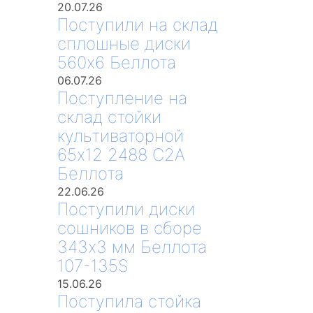
20.07.26
Поступили на склад
сплошные диски
560х6 Беллота
06.07.26
Поступление на
склад стойки
культиваторной
65х12 2488 С2А
Беллота
22.06.26
Поступили диски
сошников в сборе
343х3 мм Беллота
107-135S
15.06.26
Поступила стойка