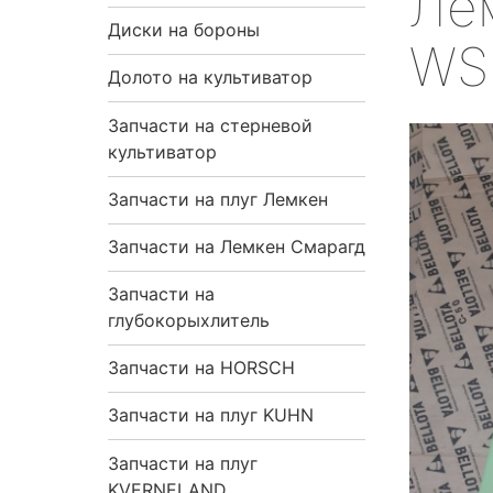
Ле
я
Диски на бороны
WS
н
Долото на культиватор
Запчасти на стерневой
а
культиватор
в
Запчасти на плуг Лемкен
и
Запчасти на Лемкен Смарагд
г
Запчасти на
глубокорыхлитель
а
Запчасти на HORSCH
ц
Запчасти на плуг KUHN
и
Запчасти на плуг
я
KVERNELAND