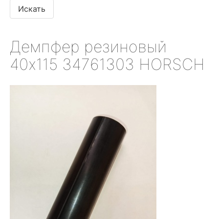
Демпфер резиновый
40х115 34761303 HORSCH