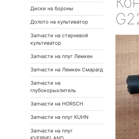
Ко
я
Диски на бороны
G2
н
Долото на культиватор
Запчасти на стерневой
а
культиватор
в
Запчасти на плуг Лемкен
и
Запчасти на Лемкен Смарагд
г
Запчасти на
глубокорыхлитель
а
Запчасти на HORSCH
ц
Запчасти на плуг KUHN
и
Запчасти на плуг
я
KVERNELAND