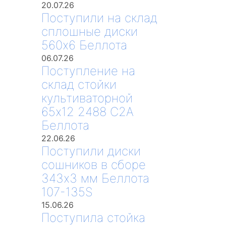
20.07.26
Поступили на склад
сплошные диски
560х6 Беллота
06.07.26
Поступление на
склад стойки
культиваторной
65х12 2488 С2А
Беллота
22.06.26
Поступили диски
сошников в сборе
343х3 мм Беллота
107-135S
15.06.26
Поступила стойка