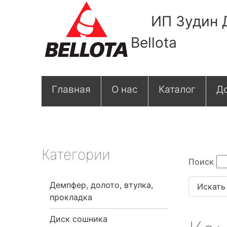
ИП Зудин 
Bellota
О
Главная
О нас
Каталог
До
с
н
о
Категории
Поиск
в
Демпфер, долото, втулка,
н
прокладка
а
Диск сошника