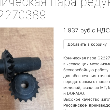
ническая пара реду
2270389
1 937 руб.с НДС
Коническая пара G222
высевающих механизмов
бесперебойную работу.
для обеспечения точно
передаточным отношен
моделей, включая MT, M
и DORADO.
Высокое качество изго
Российское производс