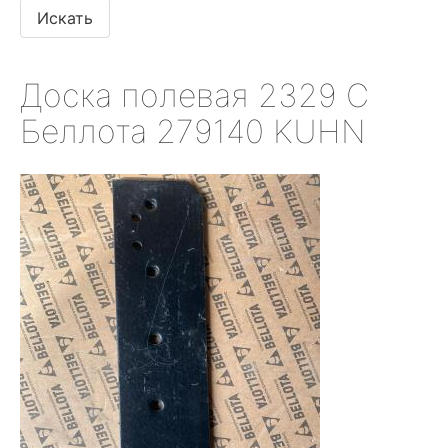
Доска полевая 2329 С
Беллота 279140 KUHN